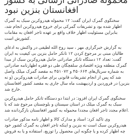
افغانستان بنزین نبود
سخنگوی گمرک ایران گفت: ۱۲ محموله هیدروکربن سبک به گمرک
اظهار شده بود و تشریفات گمرکی برای خروج هیدروکربن انجام شد،
بنابراین مسئولیت اظهار خلاف واقع بر عهده تاجر افغان به مقامات
کشورش است.
به گزارش خبرگزاری مهر ، سید روح الله لطیفی در واکنش به ادعای
طالبان مبنی بر مرجوع کردن ۱۲ تانکر حامل بنزین بی کیفیت به ایران
گفت: تعداد ۱۲ دستگاه تانکر صادراتی حامل هیدروکربن سبک از مبدا
گمرک منطقه ویژه اقتصادی سلفچگان طی دو فقره اظهارنامه صادراتی
به شماره سریال‌های ۴۵۰۶۶۴ و ۴۵۱۰۷۲ به مقصد گمرک میلک واصل
شد که پس از انجام تشریفات قانونی برای صادرات هیدروکربن (و نه
بنزین) در فروردین و اردیبهشت ماه سال جاری به مقصد کشور افغانستان
خارج شد.
سخنگوی گمرک ایران افزود: در ابتدا دو دستگاه تانکر حامل هیدروکربن
سبک به گمرک میلک در استان سیستان و بلوچستان مرجوع شد که با
اعلام مجدد تاجر افغان مجددا محموله به کشور افغانستان بازگردانده شد.
وی تاکید کرد: اسناد و مدارک کالا و اظهار نامه مذکور صادرات
هیدروکربن سبک است نه بنزین و اینکه تاجر افغان به گمرک کشور خود
چه اظهار کرده و یا چگونه این محصول را توزیع، استفاده و یا به فروش