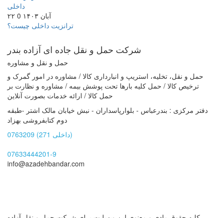
۲۲ آبان ۱۴۰۳
0
ترانزیت داخلی چیست؟
شرکت حمل و نقل جاده ای
آزاده بندر
حمل و نقل و مشاوره
حمل و نقل، تخلیه، استریپ و انبارداری کالا / مشاوره در امور گمرک و
ترخیص کالا / حمل کلیه بارها تحت پوشش بیمه / مشاوره و نظارت بر
حمل کالا / ارائه خدمات بصورت آنلاین
دفتر مرکزی : بندرعباس - بلوارپاسداران - نبش خیابان مالک اشتر -طبقه
دوم کتابفروشی بهزاد
0763209 (داخلی 271)
07633444201-9
info@azadehbandar.com
کلیه حقوق مادی و معنوی این وبسایت برای شرکت حمل و نقل آزاده