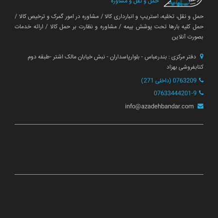
حمل و نقل و مشاوره
حمل و نقل، تخلیه، استریپ و انبارداری کالا / مشاوره در امور گمرک و ترخیص کالا /
حمل کلیه بارها تحت پوشش بیمه / مشاوره و نظارت بر حمل کالا / ارائه خدمات
بصورت آنلاین
دفتر مرکزی : بندرعباس - بلوارپاسداران - نبش خیابان مالک اشتر -طبقه دوم
کتابفروشی بهزاد
0763209 (داخلی 271)
07633444201-9
info@azadehbandar.com