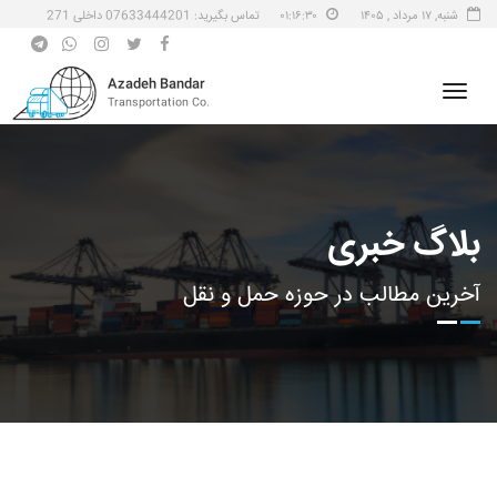
شنبه, ۱۷ مرداد , ۱۴۰۵
۰۱:۱۶:۳۰
تماس بگیرید: 07633444201 داخلی 271
Azadeh Bandar
Transportation Co.
بلاگ خبری
آخرین مطالب در حوزه حمل و نقل