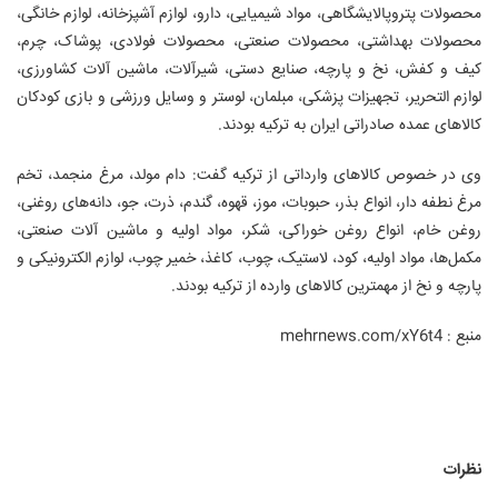
محصولات پتروپالایشگاهی، مواد شیمیایی، دارو، لوازم آشپزخانه، لوازم خانگی،
محصولات بهداشتی، محصولات صنعتی، محصولات فولادی، پوشاک، چرم،
کیف و کفش، نخ و پارچه، صنایع دستی، شیرآلات، ماشین آلات کشاورزی،
لوازم التحریر، تجهیزات پزشکی، مبلمان، لوستر و وسایل ورزشی و بازی کودکان
کالاهای عمده صادراتی ایران به ترکیه بودند.
وی در خصوص کالاهای وارداتی از ترکیه گفت: دام مولد، مرغ منجمد، تخم
مرغ نطفه دار، انواع بذر، حبوبات، موز، قهوه، گندم، ذرت، جو، دانه‌های روغنی،
روغن خام، انواع روغن خوراکی، شکر، مواد اولیه و ماشین آلات صنعتی،
مکمل‌ها، مواد اولیه، کود، لاستیک، چوب، کاغذ، خمیر چوب، لوازم الکترونیکی و
پارچه و نخ از مهمترین کالاهای وارده از ترکیه بودند.
منبع : mehrnews.com/xY6t4
نظرات