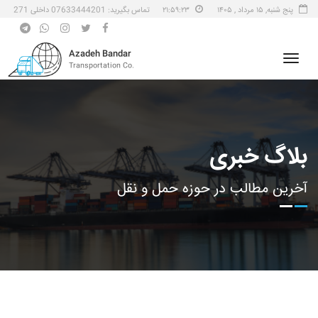
پنج شنبه, ۱۵ مرداد , ۱۴۰۵
۲۱:۵۹:۲۳
تماس بگیرید: 07633444201 داخلی 271
Azadeh Bandar
Transportation Co.
بلاگ خبری
آخرین مطالب در حوزه حمل و نقل