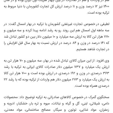
هم در واردات و هم در صادرات در بین چهار شریک اول ایران بوده و در سال
۱۴۰۰ نیز ۱۲ درصد وزن و ۱۱ درصد ارزش کل تجارت کشورمان با دنیا مربوط به
ترکیه بوده است.
لطیفی در خصوص تجارت غیرنفتی کشورمان با ترکیه در بهار امسال گفت: در
سه ماهه اول امسال هم این روند رو به رشد ادامه پیدا کرده و سه میلیون و
۷۷۰ هزار تن کالا به ارزش سه میلیارد و ۱۰ میلیون دلار بین دو کشور تبادل شد
که ۱۴۱ درصد در وزن و ۸۴ درصد در ارزش نسبت به بهار سال قبل افزایش را
در تجارت شاهد هستیم.
وی افزود: از این میزان کالای تبادل شده در بهار، سه میلیون و ۷۰ هزار تن به
ارزش یک میلیارد و ۷۳۷ میلیون دلار صادرات کالای ایرانی به ترکیه با رشد
۳۶۳ درصدی در وزن و ۱۹۲ درصدی در ارزش بوده است و ۷۰۰ هزار تن کالا
به ارزش یک میلیارد و ۲۷۳ میلیون دلار هم واردات از ترکیه بوده که با رشد ۲۲
درصدی همراه بوده است.
سخنگوی گمرک در خصوص کالاهای صادراتی به ترکیه توضیح داد: محصولات
دامی، شیلاتی، لبنی، گل و گیاه و نباتات، میوه و تره بار، خشکبار، ادویه و
زعفران، مواد غذایی، توتون و سیگار، مصالح ساختمانی، مواد معدنی،