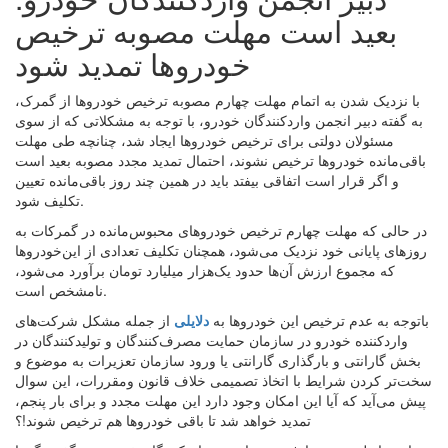
بعید است مهلت مصوبه ترخیص
خودروها تمدید شود
با نزدیک شدن به اتمام مهلت چهارم مصوبه ترخیص خودروها از گمرک،
به گفته دبیر انجمن واردکنندگان خودرو، با توجه به مشکلاتی که از سوی
مسئولان دولتی برای ترخیص خودروها ایجاد شد، چنانچه طی مهلت
باقی‌مانده خودروها ترخیص نشوند، احتمال تمدید مجدد مصوبه بعید است
و اگر قرار است اتفاقی بیفتد باید در همین چند روز باقی‌مانده تعیین
تکلیف شود.
در حالی که مهلت چهارم ترخیص خودروهای محبوس‌مانده در گمرکات به
روزهای پایانی خود نزدیک می‌شود، همچنان تکلیف تعدادی از این‌خودروها
که مجموع ارزش آن‌ها حدود یک‌هزار میلیارد تومان برآورد می‌شود،
نامشخص است.
باتوجه به عدم ترخیص این خودروها به
دلایلی
از جمله مشکل شرکت‌های
واردکننده خودرو در سازمان حمایت مصرف‌کنندگان و تولیدکنندگان در
بخش گارانتی و بارگذاری گارانتی یا ورود سازمان تعزیرات به موضوع و
سخت‌تر کردن شرایط با اتخاذ تصمیمی خلاف قانون ومقررات، این سوال
پیش می‌آید که آیا این امکان وجود دارد این مهلت مجدد و برای بار پنجم،
تمدید خواهد شد تا باقی خودروها هم ترخیص شوند!؟