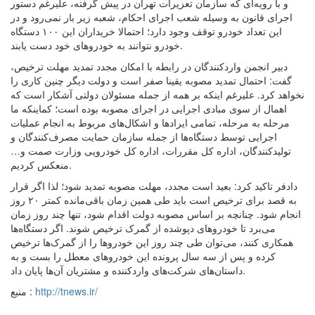
و با رویه‌ای که سازمان تعزیرات تهران در پیش گرفته، علیرغم دستور
اجرای قانون به وسیله شعب اجرای احکام، شعبه زیر بار نمی‌رود و در
این تعداد خودرو توقف وجود دارد؛ احتمالا خریداران این ۱۰۰ دستگاه
خودرو نتوانند به خودروهای خود دست یابند.
دبیر انجمن واردکنندگان در رابطه با امکان مجدد تمدید مهلت ترخیص،
گفت: احتمال تمدید مصوبه یقینا صفر است و دولت دیگر چنین کاری را
نخواهد کرد. علیرغم اینکه بر همه از جمله مسئولان دولتی آشکار است که
اهمال از سوی مبادی اجرایی در اجرای مصوبه بوده است؛ کماینکه ما
مرحله به مرحله، تمامی ایرادها و اشکال‌های مربوط به انجام عملیات
اجرایی توسط دستگاه‌ها از جمله سازمان حمایت مصرف‌کنندگان و
تولیدکنندگان، اداره کل مقررات، اداره کل خودرویی وزارت صمت و…
منعکس کردیم.
دادفر تاکید کرد: بعید است مجدد، مهلت مصوبه تمدید شود؛ لذا اگر قرار
به قصد برای ترخیص است باید طی همین زمان باقی‌مانده کمتر ۲۰ روز
انجام شود. چنانچه بر اساس مصوبه دولت اقدام شود، تنها چند روز زمان
می‌برد تا خودروهای دپوشده از گمرک ترخیص شوند. اگر دستگاه‌ها
همکاری کنند، می‌توان طی چند روز این خودروها را از گمرک‌ها ترخیص
کرده و پس از سه سال پرونده این خودروهای معطل را بست و به
داستان‌های شرکت‌های واردکننده و مشتریان آن‌ها پایان داد.
http://tnews.ir/
منبع :