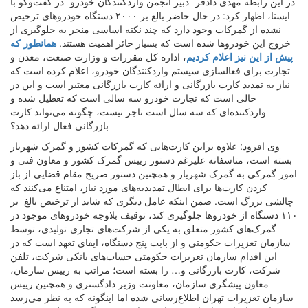
در این رابطه مهدی دادفر- دبیر انجمن واردکنندگان خودرو- در گفت‌وگو با
ایسنا، اظهار کرد: در حال حاضر بالغ بر ۲۰۰۰ دستگاه خودروهای ترخیص
نشده از گمرکات وجود دارد که چند نکته اساسی منجر به جلوگیری از
خروج این خودروها شده است که بسیار حائز اهمیت هستند.
همانطور که
پیش از این نیز اعلام کردیم
، اداره کل مقررات و وزارت صنعت، معدن و
تجارت برای فعالسازی سیستم واردکنندگان خودرو، اعلام کرده است که
نیاز به تمدید کارت بازرگانی و ارائه کارت بازرگانی معتبر است و این در
حالی است که تجارت خودرو سه سالی است که تعطیل شده و
واردکننده‌ای که سه سال است تاجر نیست، چگونه می‌تواند کارت
بازرگانی فعال ارائه دهد؟
وی افزود: علاوه براین کارت‌هایی که گمرکات کشور و گمرک شهریار
بسته است، متاسفانه علیرغم دستور رییس گمرک کشور و معاون فنی و
امور گمرکی به گمرک شهریار و همچنین دستور صریح مقام قضایی از باز
کردن کارت‌ها برای ابطال تمدیدیه‌های مورد نیاز، امتناع می‌کنند که
چالشی بزرگ است. ضمن اینکه عامل دیگری که شاید از ترخیص بالغ بر
۱۱۰ دستگاه از خودروها جلوگیری کند، توقیف بلاوجه خودروهای موجود در
گمرک‌های کشور متعلق به یکی از شرکت‌های تجاری-تولیدی، توسط
سازمان تعزیرات حکومتی و از بابت پنج دستگاه، ایفای تعهد است که در
این اقدام سازمان تعزیرات حکومتی حساب‌های بانکی شرکت، تلفن
شرکت، کارت بازرگانی و… را بسته است؛ مراتب به رییس سازمان،
معاون پیشگری سازمان، معاونت وزیر دادگستری و همچنین رییس
سازمان تعزیرات تهران اطلاع‌رسانی شده اما اینگونه که به نظر می‌رسد