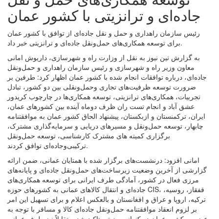
جاده‌ای و ترانزیتی با کشور عمان
رئیس سازمان راهداری و حمل و نقل جاده‌ای از توافق با کشور عمان
برای توسعه همکاری‌های حمل‌ونقل جاده‌ای و ترانزیتی خبر داد.
به گزارش تین نیوز به نقل از وزارت راه و شهرسازی، داریوش امانی
معاون وزیر راه و شهرسازی و رئیس سازمان راهداری و حمل‌ونقل
جاده‌ای، درباره توافقات انجام شده با کشور عمان اظهار کرد: طرفین بر
ضرورت توسعه ظرفیت‌های تجاری وحمل‌ونقلی بین دو کشور، تبادل
تجربیات، همکاری‌های ترانزیتی، توسعه همکاری‌ها در چارچوب کریدور
عشق آباد و انجام تست ران ظرف دوماه آینده بین کشورهای عمان،
ایران، ترکمنستان و ازبکستان، پیشنهاد الحاق کشور عمان به موافقتنامه
چابهار، توسعه حمل‌ونقل و مسیرهای دریایی و سرمایه‌گذاری مشترک،
برگزاری کمیته های مشترک کارشناسی، توسعه حمل‌ونقل
ترکیبی‌وجاده‌ای توافق کردند.
امانی افزود: درنشست‌های برگزار شده با همتایان عمانی، ضمن ارائه
گزارشی از آخرین وضعیت زیرساخت‌های حمل‌ونقل جاده‌ای و پایانه‌های
مرزی فعال در کشور، آمادگی طرف ایرانی برای توسعه همکاری‌های
جاده‌ای و انتقال کالاهای عمانی به کشورهای حوزه CIS، قفقاز، روسیه،
ترکیه، اروپا و عراق و افغانستان و بالعکس اعلام و برای تسهیل این امر
بر لزوم انعقاد موافقتنامه حمل‌ونقل جاده‌ای کالا و مسافر با توجه به
عضویت کشور عمان در کنوانسیون تیر تاکید شد. متقابلاً نیز طرف عمانی