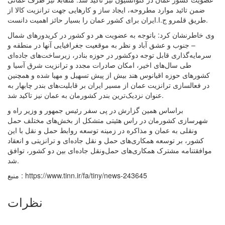
ضمن تائید موارد مطروحه، ایجاد ساز و کارهایی جهت ترانزیت کالا از
طریق قلمرو ج.ا.ایران برای کشور عمان را بسیار حائز اهمیت دانست.
وی خاطرنشان کرد: باتوجه به عضویت هر دو کشور در کریدورهای شمال
– جنوب و عشق آباد و نظر به موقعیت جغرافیایی آنها در منطقه و
سرمایه‌گذاری قابل توجه دوکشور در حوزه بنادر، زیرساخت‌های جاده‌ای
طی سال‌های اخیر، امکان صادرات مجدد و ترانزیت شرق آسیا و
کشورهای حوزه اقیانوس هند بیش از پیش تسهیل و مهیا شده و همچنین
در فعالسازی ترانزیت عمان از مسیر ایران بر قابلیت‌های بندر چابهار به
عنوان نزدیک‌ترین بندر کشورمان به عمان نیز تاکید شد.
براساس همین گزارش در پی سفر رئیس جمهور و وزیر راه و
شهرسازی کشورمان در راس هئیتی متشکل از بخش‌های مختلف حمل
ونقلی به عمان و مذاکره در زمینه توسعه روابط حمل و نقل با این
کشور، بر توسعه همکاری‌های حمل و نقل جاده‌ای و ترانزیتی و انعقاد
موافقتنامه مشترک همکاری‌های حمل‌ونقل جاده‌ای بین دو کشور، توافق
شد.
منبع : https://www.tinn.ir/fa/tiny/news-243645
نظرات