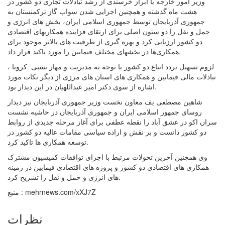
وزیر امور خارجه با ابراز خرسندی از رشد تبادلات تجاری دو کشور در
هشت ماه گذشته و همچنین اجرایی شدن سواپ گاز ترکمنستان به
جمهوری آذربایجان توسط جمهوری اسلامی ایران، بخش های انرژی و
حمل و نقل را دو ستون اصلی برای ارتقای فزاینده همکاریهای اقتصادی
دو کشور ارزیابی کرد و بهره گیری از ظرفیت های بالاتر موجود برای
همکاری‌ها در بخشهای مختلف فیمابین را مورد تاکید قرار داد.
لزوم تسهیل تردد اتباع دو کشور با توجه به مدیریت و مهار نسبی کرونا ،
تبادلات مالی فیمابین و همکاری های استان های مرزی از دیگر نکات مورد
اشاره از سوی دکتر امیر عبداللهیان در این دیدار بود.
شاهین مصطفی یف معاون نخست وزیر جمهوری آذربایجان نیز دیدار
روسای جمهور اسلامی ایران و جمهوری آذربایجان در حاشیه نشست
سران اکو در عشق آباد را نقطه عطفی برای آغاز مرحله جدیدی از روابط
دو کشور دانست و بر نقش و اراده سیاسی مقامات عالیه دو کشور در
توسعه همکاری ها تاکید کرد.
وی همچنین آخرین تحولات مرتبط با اجرای توافقات کمیسیون مشترک
همکاری های اقتصادی دو کشور و پروژه های اقتصادی فیمابین در زمینه
های انرژی و حمل و نقل را تشریح کرد.
منبع : mehrnews.com/xXJ7Z
نظرات