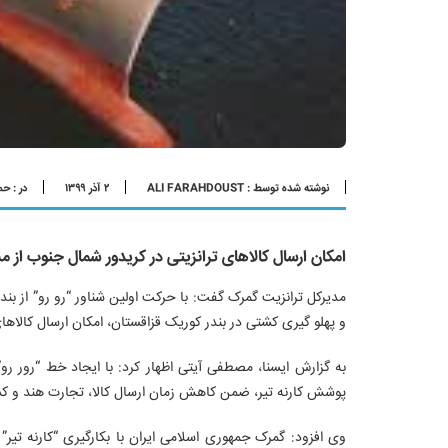
نوشته شده توسط : ALI FARAHDOUST
۲ آذر ۱۳۹۹
در :
حم
امکان ارسال کالاهای ترانزیتی در کریدور شمال جنوب از م
و پهلو گیری کشتی در بندر کوریک قزاقستان، امکان ارسال کالا
به گزارش ایسنا، مصطفی آیتی اظهار کرد: با ایجاد خط “رور رو”
پوشش کارنه تیر، ضمن کاهش زمان ارسال کالا، تجارت هند و کش
وی افزود: گمرک جمهوری اسلامی ایران با بکارگیری “کارنه تیر” د