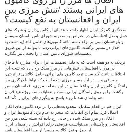
های ایرانی بستند /تنش مرزی بین
ایران و افغانستان به نفع کیست؟
سخنگوی گمرک ایران اظهار داشت: عده‌ای از کامیون‌داران و شرکت‌های
حمل و نقل افغانستان در اعتراض به مصوبه شورای تامین استان سیستان
و بلوچستان مبنی بر توقف سه ماهه کامیون‌های حامل قاچاق، دست به
اخلال در مسیر برگشت کامیون‌های ایرانی زدند تا بتوانند از این طریق
تصمیمات شورای تامین استان را تحت تاثیر بگذارند.
نزدیک به دو هفته است که به دلیل تصمیمات ایران برای مبارزه با قاچاق
در مرز با افغانستان، تنش‌هایی در مرز میلک رخ داده که نتیجه این
اختلافات باعث کُند شدن تردد کامیون‌های ایرانی حامل کالاهای ترانزیتی،
مصرفی و … در این مسیر مرزی شده‌ است که نهایتا با درگیری بین
رانندگان کامیون ایران و افغانستان در این منطقه مرزی، افغانستان مسیر
برگشت را بر روی رانندگان ایرانی بست و تعطیلات سه روزه عید قربان
هم بهانه‌ای شد تا روند پاسخ به پیگیری‌های ایران را کُند کند.
ایران هم در اقدام متقابل، محدودیت‌هایی را در تردد کامیون‌های افغان
اعمال کرد. تمام این اتفاقات که منجر به عدم تردد کامیون‌ها ایران و
افغان در مرز میلک شده در حالی رخ داده که بسته شدن مرز بین
افغانستان و پاکستان، می‌توانست فرصتی برای افزایش درآمدهای ایران
از حمل و نقل کالا به مقصد/ از مبدا افغانستان باشد.