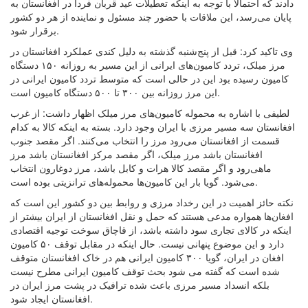
دادند که احتمالا با توجه به اینکه تعطیلات عید قربان فردا در افغانستان به
پایان می‌رسد، این ملاقات با حضور چند مسئول و نماینده از هر دو کشور
برقرار شود.
وی تاکید کرد: قبل از پنج‌شنبه گذشته به دلیل کندی عملکرد افغانستان در
مرز میلک، تردد کامیون‌های ایرانی از این مسیر به روزانه ۱۵۰ دستگاه
کامیون رسیده‌ بود این در حالی است که متوسط تردد کامیون ایرانی در
این مرز روزانه بین ۳۰۰ تا ۵۰۰ دستگاه کامیون است.
لطیفی با اشاره به محموله کامیون‌های مرز میلک اظهار داشت: از غرب
افغانستان سه مسیر مرزی با ایران وجود دارد. بسته به اینکه کالا به کدام
قسمت از افغانستان می‌رود مرز را انتخاب می‌کنند. اگر مقصد جنوب
افغانستان باشد مرز میلک، اگر مقصد مرکز افغانستان باشد مرز
ماهی‌رود و اگر مقصد کالا هرات و کابل باشد، مرز دوغارون انتخاب
می‌شود. گویا بار این کامیون‌ها محموله‌های ترانزیتی بوده‌ است.
نکته حائز اهمیت در این رخداد مرزی و روابط بین دو کشور این است که
افغان‌ها همواره مدعی هستند که حمل و نقل افغانستان از ایران بیشتر از
اینکه در کالای تجاری سود داشته باشد، از قاچاق سوخت توجیه اقتصادی
دارد و این موضوع پنهانی نیست. حال اینکه در مقابل توقف ۵۰ کامیون
افغان در ایران، گویا ۳۰۰ کامیون ایرانی هم در خاک افغانستان متوقف
شده است که گفته می ‌شود بحث توقف کامیون ایرانی مطرح نیست
بلکه انسداد مسیر مرزی باعث شده ترافیک در پشت مرز ایران در
افغانستان ایجاد شود.