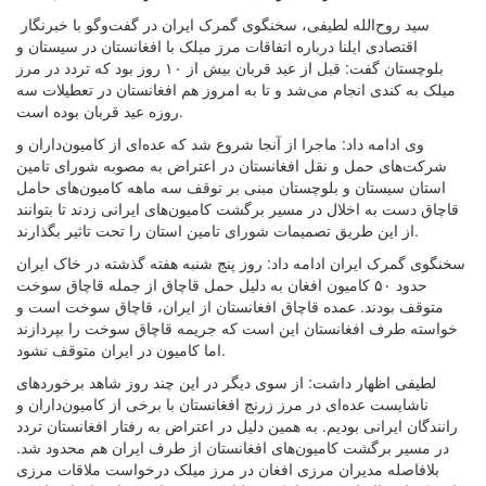
سید روح‌الله لطیفی، سخنگوی گمرک ایران در گفت‌وگو با خبرنگار
اقتصادی ایلنا درباره اتفاقات مرز میلک با افغانستان در سیستان و
بلوچستان گفت: قبل از عید قربان بیش از ۱۰ روز بود که تردد در مرز
میلک به کندی انجام می‌شد و تا به امروز هم افغانستان در تعطیلات سه
روزه عید قربان بو‌ده است.
وی ادامه داد: ماجرا از آنجا شروع شد که عده‌ای از کامیون‌داران و
شرکت‌های حمل و نقل افغانستان در اعتراض به مصوبه شورای تامین
استان سیستان و بلوچستان مبنی بر توقف سه ماهه کامیون‌های حامل
قاچاق دست به اخلال در مسیر برگشت کامیون‌های ایرانی زدند تا بتوانند
از این طریق تصمیمات شورای تامین استان را تحت تاثیر بگذارند.
سخنگوی گمرک ایران ادامه داد: روز پنج شنبه هفته گذشته در خاک ایران
حدود ۵۰ کامیون افغان به دلیل حمل قاچاق از جمله قاچاق سوخت
متوقف بودند. عمده قاچاق افغانستان از ایران، قاچاق سوخت است و
خواسته طرف افغانستان این است که جریمه قاچاق سوخت را بپردازند
اما کامیون در ایران متوقف نشود.
لطیفی اظهار داشت: از سوی دیگر در این چند روز شاهد برخوردهای
ناشایست عده‌ای در مرز زرنج افغانستان با برخی از کامیون‌داران و
رانندگان ایرانی بودیم. به همین دلیل در اعتراض به رفتار افغانستان تردد
در مسیر برگشت کامیون‌های افغانستان از طرف ایران هم محدود شد.
بلافاصله مدیران مرزی افغان در مرز میلک درخواست ملاقات مرزی