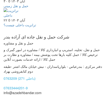
۳۰ آبان ۱۴۰۳
0
حمل و نقل زمینی
۲۲ آبان ۱۴۰۳
0
ترانزیت داخلی چیست؟
شرکت حمل و نقل جاده ای
آزاده بندر
حمل و نقل و مشاوره
حمل و نقل، تخلیه، استریپ و انبارداری کالا / مشاوره در امور گمرک و
ترخیص کالا / حمل کلیه بارها تحت پوشش بیمه / مشاوره و نظارت بر
حمل کالا / ارائه خدمات بصورت آنلاین
دفتر مرکزی : بندرعباس - بلوارپاسداران - نبش خیابان مالک اشتر -طبقه
دوم کتابفروشی بهزاد
0763209 (داخلی 271)
07633444201-9
info@azadehbandar.com