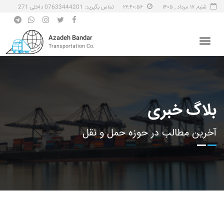
شنبه, ۱۷ مرداد , ۱۴۰۵
۲۲:۴۰:۵۶
تماس بگیرید: 07633444201 داخلی 271
Azadeh Bandar
Transportation Co.
بلاگ خبری
آخرين مطالب در حوزه حمل و نقل