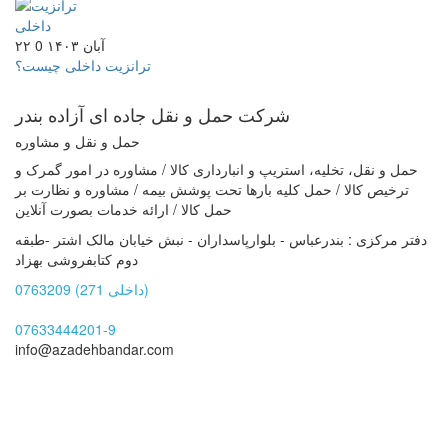
۲۲ آبان ۱۴۰۳
0
ترانزیت داخلی چیست؟
شرکت حمل و نقل جاده ای
آزاده بندر
حمل و نقل و مشاوره
حمل و نقل، تخلیه، استریپ و انبارداری کالا / مشاوره در امور گمرک و
ترخیص کالا / حمل کلیه بارها تحت پوشش بیمه / مشاوره و نظارت بر
حمل کالا / ارائه خدمات بصورت آنلاین
دفتر مرکزی : بندرعباس - بلوارپاسداران - نبش خیابان مالک اشتر -طبقه
دوم کتابفروشی بهزاد
0763209 (داخلی 271)
07633444201-9
info@azadehbandar.com