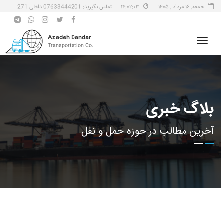
جمعه, ۱۶ مرداد , ۱۴۰۵
۱۴:۰۲:۰۳
تماس بگیرید: 07633444201 داخلی 271
Azadeh Bandar
Transportation Co.
بلاگ خبری
آخرين مطالب در حوزه حمل و نقل