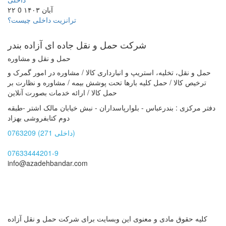
۲۲ آبان ۱۴۰۳
0
ترانزیت داخلی چیست؟
شرکت حمل و نقل جاده ای
آزاده بندر
حمل و نقل و مشاوره
حمل و نقل، تخلیه، استریپ و انبارداری کالا / مشاوره در امور گمرک و
ترخیص کالا / حمل کلیه بارها تحت پوشش بیمه / مشاوره و نظارت بر
حمل کالا / ارائه خدمات بصورت آنلاین
دفتر مرکزی : بندرعباس - بلوارپاسداران - نبش خیابان مالک اشتر -طبقه
دوم کتابفروشی بهزاد
0763209 (داخلی 271)
07633444201-9
info@azadehbandar.com
کلیه حقوق مادی و معنوی این وبسایت برای شرکت حمل و نقل آزاده