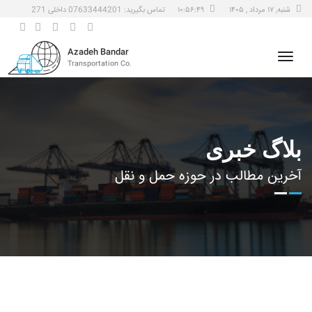
شنبه, ۱۷ مرداد , ۱۴۰۵
۱۰:۵۶:۴۹
تماس بگیرید: 07633444201 داخلی 271
Azadeh Bandar
Transportation Co.
بلاگ خبری
آخرين مطالب در حوزه حمل و نقل