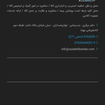
حمل و نقل، تخلیه، استریپ و انبارداری کالا / مشاوره در امور گمرک و ترخیص کالا /
حمل کلیه بارها تحت پوشش بیمه / مشاوره و نظارت بر حمل کالا / ارائه خدمات
بصورت آنلاین
دفتر مرکزی : بندرعباس - بلوارپاسداران - نبش خیابان مالک اشتر -طبقه دوم
کتابفروشی بهزاد
0763209 (داخلی 271)
07633444201-9
info@azadehbandar.com